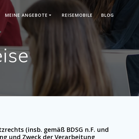
MEINE ANGEBOTE
REISEMOBILE
BLOG
ise
zrechts (insb. gemäß BDSG n.F. und
ng und Zweck der Verarbeitung