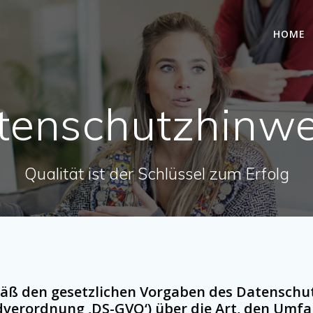
HOME
tenschutzhinwe
Qualität ist der Schlüssel zum Erfolg
äß den gesetzlichen Vorgaben des Datenschut
verordnung ‚DS-GVO‘) über die Art, den Umfa